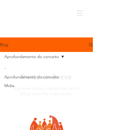
Blog
Aprofundamento do conceito
-
Posts em breve
Aprofundamento do conceito
Midia
Explore outras categorias neste
blog ou volte mais tarde.