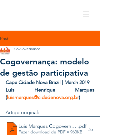
Post
Co-Governance
Cogovernança: modelo
de gestão participativa
Capa Cidade Nova Brazil | March 2019 
Luís Henrique Marques 
(
luismarques@cidadenova.org.br
)
Artigo original:
Luis Marques Cogovernança, modelo de gestão partici
.pdf
Fazer download de PDF • 963KB