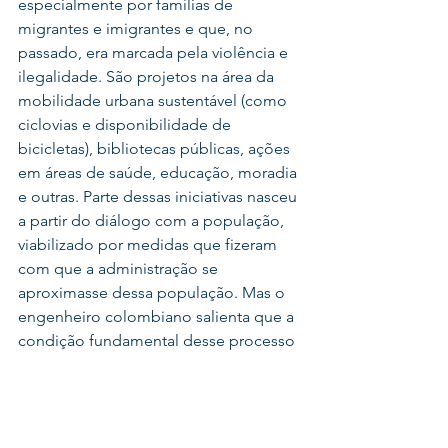
especialmente por famílias de 
migrantes e imigrantes e que, no 
passado, era marcada pela violência e 
ilegalidade. São projetos na área da 
mobilidade urbana sustentável (como 
ciclovias e disponibilidade de 
bicicletas), bibliotecas públicas, ações 
em áreas de saúde, educação, moradia 
e outras. Parte dessas iniciativas nasceu 
a partir do diálogo com a população, 
viabilizado por medidas que fizeram 
com que a administração se 
aproximasse dessa população. Mas o 
engenheiro colombiano salienta que a 
condição fundamental desse processo 
foi o rompimento com o clientelismo 
(e outras formas tradicionais de 
política), com a corrupção e, em 
seguida, o estabelecimento e 